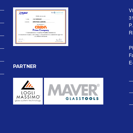
V
3
P
R
P
F
E-
PARTNER