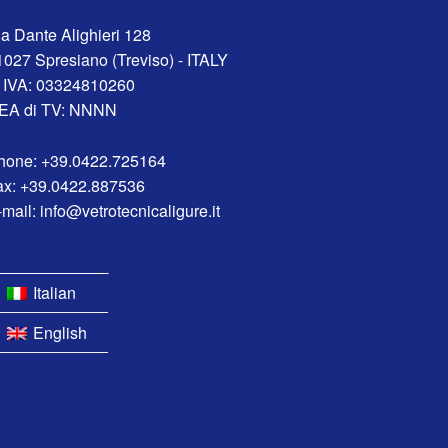
ia Dante Alighieri 128
1027 Spresiano (Treviso) - ITALY
. IVA: 03324810260
EA di TV: NNNN
hone: +39.0422.725164
ax: +39.0422.887536
mail: info@vetrotecnicaligure.it
Italian
English